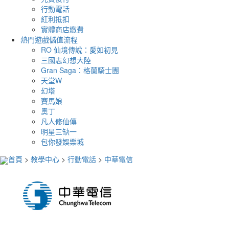
行動電話
紅利抵扣
實體商店繳費
熱門遊戲儲值流程
RO 仙境傳說：愛如初見
三國志幻想大陸
Gran Saga：格蘭騎士團
天堂W
幻塔
賽馬娘
奧丁
凡人修仙傳
明星三缺一
包你發娛樂城
首頁
>
教學中心
>
行動電話
>
中華電信