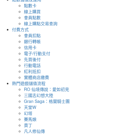
點數卡
線上購買
會員點數
線上購點交易查詢
付費方式
會員扣點
銀行轉帳
信用卡
電子/行動支付
先買後付
行動電話
紅利抵扣
實體商店繳費
熱門遊戲儲值流程
RO 仙境傳說：愛如初見
三國志幻想大陸
Gran Saga：格蘭騎士團
天堂W
幻塔
賽馬娘
奧丁
凡人修仙傳