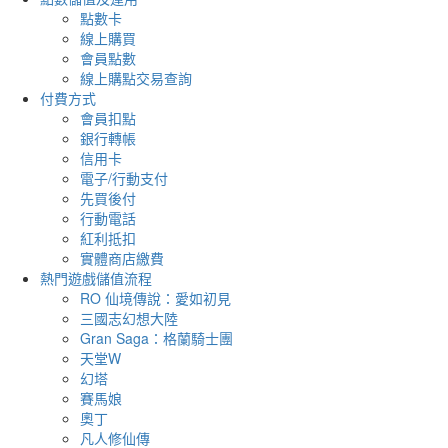
點數卡
線上購買
會員點數
線上購點交易查詢
付費方式
會員扣點
銀行轉帳
信用卡
電子/行動支付
先買後付
行動電話
紅利抵扣
實體商店繳費
熱門遊戲儲值流程
RO 仙境傳說：愛如初見
三國志幻想大陸
Gran Saga：格蘭騎士團
天堂W
幻塔
賽馬娘
奧丁
凡人修仙傳