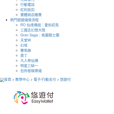
行動電話
紅利抵扣
實體商店繳費
熱門遊戲儲值流程
RO 仙境傳說：愛如初見
三國志幻想大陸
Gran Saga：格蘭騎士團
天堂W
幻塔
賽馬娘
奧丁
凡人修仙傳
明星三缺一
包你發娛樂城
首頁
>
教學中心
>
電子/行動支付
>
悠遊付