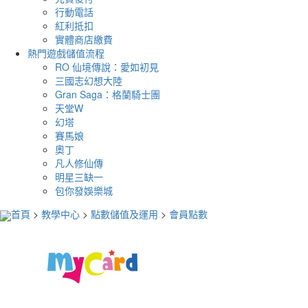
行動電話
紅利抵扣
實體商店繳費
熱門遊戲儲值流程
RO 仙境傳說：愛如初見
三國志幻想大陸
Gran Saga：格蘭騎士團
天堂W
幻塔
賽馬娘
奧丁
凡人修仙傳
明星三缺一
包你發娛樂城
首頁
>
教學中心
>
點數儲值及運用
>
會員點數