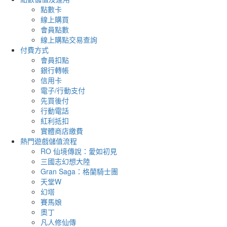
點數卡
線上購買
會員點數
線上購點交易查詢
付費方式
會員扣點
銀行轉帳
信用卡
電子/行動支付
先買後付
行動電話
紅利抵扣
實體商店繳費
熱門遊戲儲值流程
RO 仙境傳說：愛如初見
三國志幻想大陸
Gran Saga：格蘭騎士團
天堂W
幻塔
賽馬娘
奧丁
凡人修仙傳