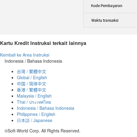
Kartu Kredit Instruksi terkait lainnya
Kembali ke Area Instruksi
Indonesia / Bahasa Indonesia
台灣 / 繁體中文
Global / English
中国 / 简体中文
香港 / 繁體中文
Malaysia / English
Thai / ประเทศไทย
Indonesia / Bahasa Indonesia
Philippines / English
日本語 / Japanese
©Soft-World Corp. All Rights Reserved.