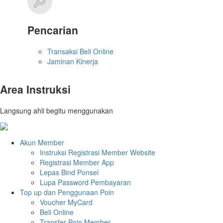
Pencarian
Transaksi Beli Online
Jaminan Kinerja
Area Instruksi
Langsung ahli begitu menggunakan
Akun Member
Instruksi Registrasi Member Website
Registrasi Member App
Lepas Bind Ponsel
Lupa Password Pembayaran
Top up dan Penggunaan Poin
Voucher MyCard
Beli Online
Transfer Poin Member