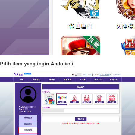
Pilih item yang ingin Anda beli.