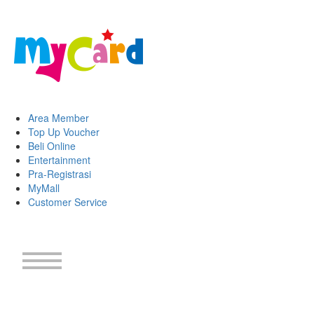
Area Member
Top Up Voucher
Beli Online
Entertainment
Pra-Registrasi
MyMall
Customer Service