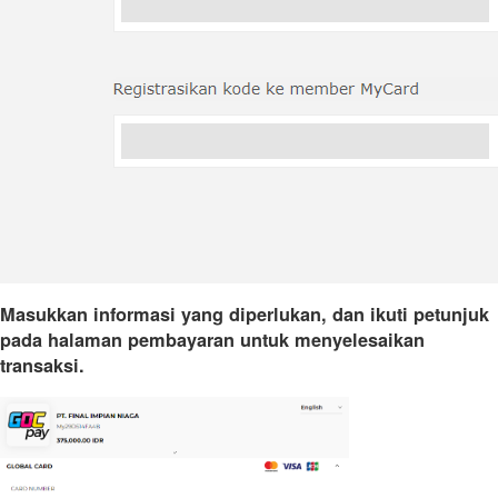
Masukkan informasi yang diperlukan, dan ikuti petunjuk
pada halaman pembayaran untuk menyelesaikan
transaksi.