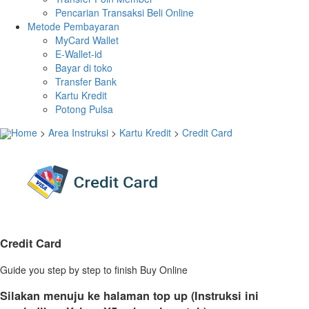
Pencarian Transaksi Beli Online
Metode Pembayaran
MyCard Wallet
E-Wallet-id
Bayar di toko
Transfer Bank
Kartu Kredit
Potong Pulsa
Home
>
Area Instruksi
>
Kartu Kredit
>
Credit Card
Credit Card
Guide you step by step to finish Buy Online
Silakan menuju ke halaman top up (Instruksi ini