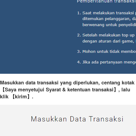
Masukkan data transaksi yang diperlukan, centang kotak
【Saya menyetujui Syarat & ketentuan transaksi】, lalu
klik 【kirim】.