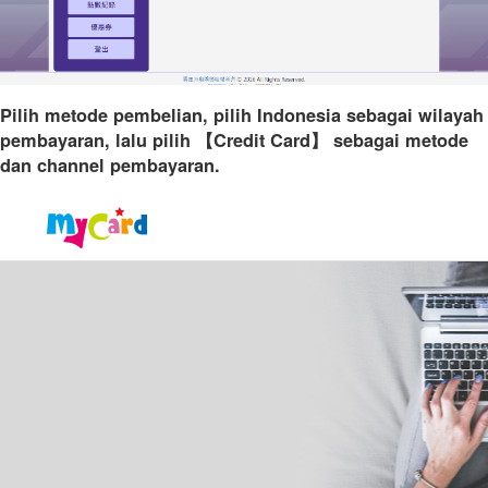
Pilih metode pembelian, pilih Indonesia sebagai wilayah
pembayaran, lalu pilih 【Credit Card】 sebagai metode
dan channel pembayaran.